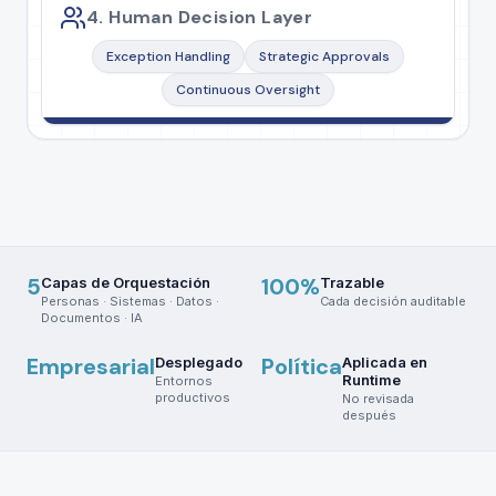
4. Human Decision Layer
Exception Handling
Strategic Approvals
Continuous Oversight
5
100%
Capas de Orquestación
Trazable
Personas · Sistemas · Datos ·
Cada decisión auditable
Documentos · IA
Empresarial
Política
Desplegado
Aplicada en
Runtime
Entornos
productivos
No revisada
después